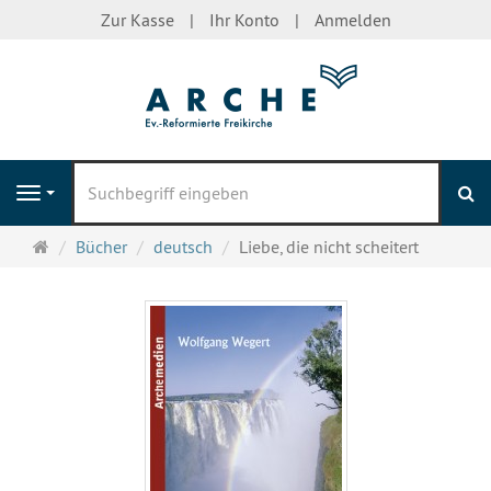
Zur Kasse
Ihr Konto
Anmelden
S
Navigation
Startseite
Bücher
deutsch
Liebe, die nicht scheitert