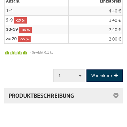
Anzahl
Einzelpreis
1-4
4,40 €
5-9
3,40 €
-23 %
10-19
2,40 €
-45 %
>= 20
2,00 €
-55 %
Sofort
Gewicht 0,1 kg
versandfähig,
ausreichende
Stückzahl
1
Warenkorb
PRODUKTBESCHREIBUNG