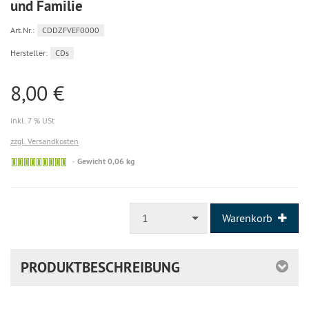
und Familie
Art.Nr.:
CDDZFVEF0000
Hersteller:
CDs
8,00 €
inkl. 7 % USt
zzgl. Versandkosten
Sofort
Gewicht 0,06 kg
versandfähig,
ausreichende
Stückzahl
1
Warenkorb
PRODUKTBESCHREIBUNG