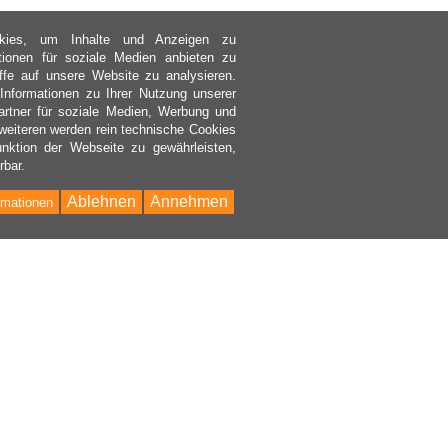
kies, um Inhalte und Anzeigen zu
ktionen für soziale Medien anbieten zu
ffe auf unsere Website zu analysieren.
nformationen zu Ihrer Nutzung unserer
rtner für soziale Medien, Werbung und
weiteren werden rein technische Cookies
nktion der Webseite zu gewährleisten,
rbar.
Ablehnen
Annehmen
rmationen
Bac
to
Top