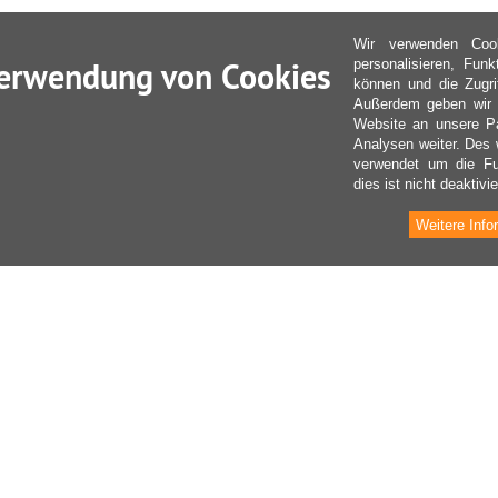
Wir verwenden Coo
erwendung von Cookies
personalisieren, Fun
können und die Zugri
Außerdem geben wir I
Website an unsere Pa
Analysen weiter. Des 
verwendet um die Fu
dies ist nicht deaktivie
Weitere Info