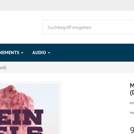
NEMENTS
AUDIO
ad)
M
(
Art
He
9